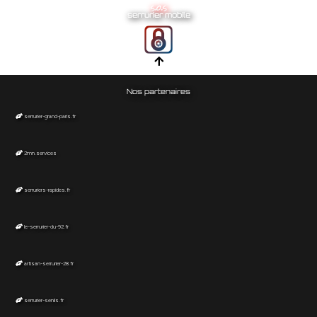
s.o.s
serrurier mobile
Nos partenaires
serrurier-grand-paris.fr
2mn.services
serruriers-rapides.fr
le-serrurier-du-92.fr
artisan-serrurier-28.fr
serrurier-senlis.fr