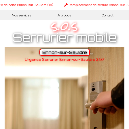
 de porte Brinon-sur-Sauldre (18)
Remplacement de serrure Brinon-sur-Sau
s.o.s
Nos services
A propos
Contact
Serrurier mobile
Brinon-sur-Sauldre
18
Urgence Serrurier Brinon-sur-Sauldre 24/7