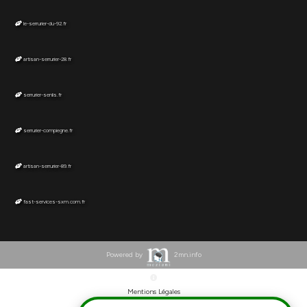
le-serrurier-du-92.fr
Drevant
Saint-Ambroix
Culan
artisan-serrurier-28.fr
Vereaux
Vasselay
Châteaumeillant
serrurier-senlis.fr
Pigny
Chezal-Benoît
Serruelles
serrurier-compiegne.fr
Ardenais
Sainte-Thorette
Jalognes
artisan-serrurier-89.fr
Colombiers
Mehun-sur-Yèvre
Crosses
fast-services-sxm.com.fr
Sagonne
Saint-Martin-des-Champs
Powered by
2mn.info
Barlieu
Chaumoux-Marcilly
Mentions Légales
Neuilly-en-Sancerre
Senneçay