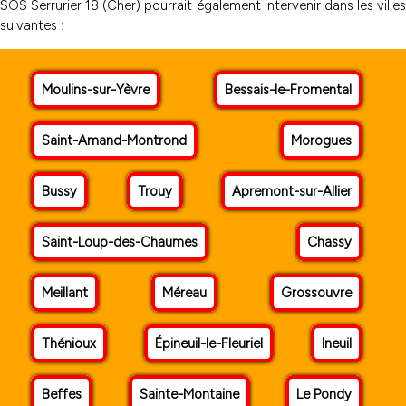
SOS Serrurier 18 (Cher) pourrait également intervenir dans les villes
suivantes :
Moulins-sur-Yèvre
Bessais-le-Fromental
Saint-Amand-Montrond
Morogues
Bussy
Trouy
Apremont-sur-Allier
Saint-Loup-des-Chaumes
Chassy
Meillant
Méreau
Grossouvre
Thénioux
Épineuil-le-Fleuriel
Ineuil
Beffes
Sainte-Montaine
Le Pondy