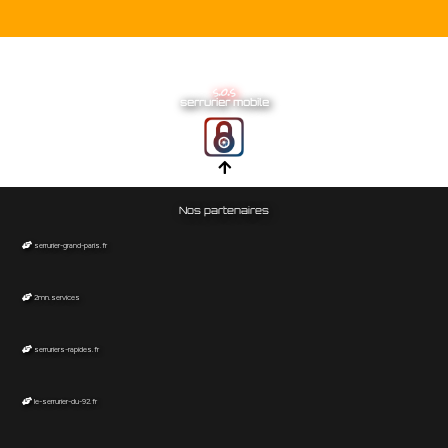
s.o.s
serrurier mobile
Nos partenaires
serrurier-grand-paris.fr
2mn.services
serruriers-rapides.fr
le-serrurier-du-92.fr