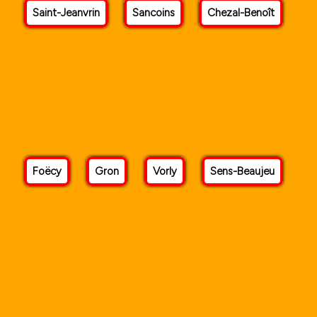
Saint-Jeanvrin
Sancoins
Chezal-Benoît
Foëcy
Gron
Vorly
Sens-Beaujeu