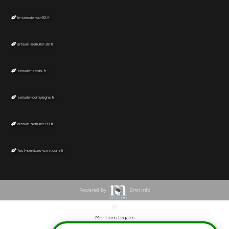
le-serrurier-du-92.fr
artisan-serrurier-28.fr
serrurier-senlis.fr
serrurier-compiegne.fr
artisan-serrurier-89.fr
fast-services-sxm.com.fr
Powered by
2mn.info
Mentions Légales