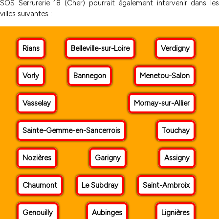
SOS Serrurerie 18 (Cher) pourrait également intervenir dans les
villes suivantes :
Rians
Belleville-sur-Loire
Verdigny
Vorly
Bannegon
Menetou-Salon
Vasselay
Mornay-sur-Allier
Sainte-Gemme-en-Sancerrois
Touchay
Nozières
Garigny
Assigny
Chaumont
Le Subdray
Saint-Ambroix
Genouilly
Aubinges
Lignières