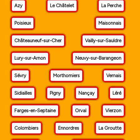
Azy
Le Châtelet
La Perche
Poisieux
Maisonnais
Châteauneuf-sur-Cher
Vailly-sur-Sauldre
Lury-sur-Arnon
Neuvy-sur-Barangeon
Sévry
Morthomiers
Vernais
Sidiailles
Pigny
Nançay
Léré
Farges-en-Septaine
Orval
Vierzon
Colombiers
Ennordres
La Groutte