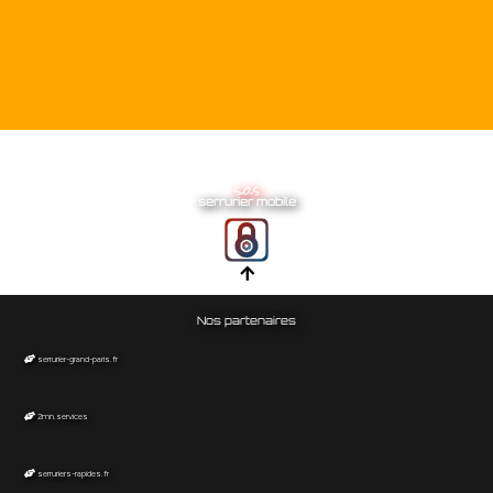
s.o.s
serrurier mobile
Nos partenaires
serrurier-grand-paris.fr
2mn.services
serruriers-rapides.fr