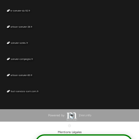
le-serrurier-du-92.fr
artisan-serrurier-28.fr
serrurier-senlis.fr
serrurier-compiegne.fr
artisan-serrurier-89.fr
fast-services-sxm.com.fr
Powered by
2mn.info
Mentions Légales