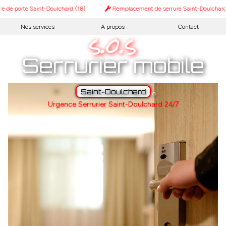
 de porte Saint-Doulchard (18)
Remplacement de serrure Saint-Doulchard 
s.o.s
Nos services
A propos
Contact
Serrurier mobile
Saint-Doulchard
18
Urgence Serrurier Saint-Doulchard 24/7