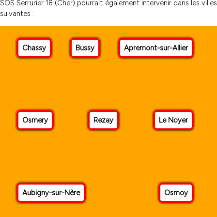
SOS Serrurier 18 (Cher) pourrait également intervenir dans les villes
suivantes :
Chassy
Bussy
Apremont-sur-Allier
Osmery
Rezay
Le Noyer
Aubigny-sur-Nère
Osmoy