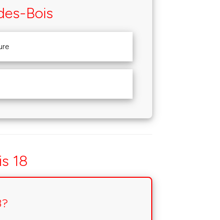
des-Bois
ure
is 18
8?