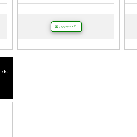
18
Contactez
*
-des-