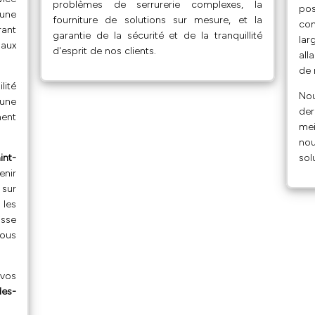
problèmes de serrurerie complexes, la
po
 une
fourniture de solutions sur mesure, et la
com
rant
garantie de la sécurité et de la tranquillité
la
 aux
d'esprit de nos clients.
all
de 
lité
No
une
der
ment
mei
no
int-
sol
enir
 sur
 les
sse
vous
 vos
des-