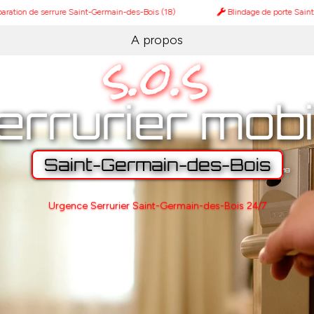
serrure Saint-Germain-des-Bois (18)
Blindage de porte Saint-Germain-
s.o.s
A propos
errurier mobi
Saint-Germain-des-Bois
18
Urgence Serrurier Saint-Germain-des-Bois 24/7