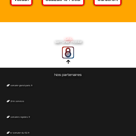
s.o.s
serrurier mobile
Nos partenaires
serrurier-grand-paris.fr
2mn.services
serruriers-rapides.fr
le-serrurier-du-92.fr