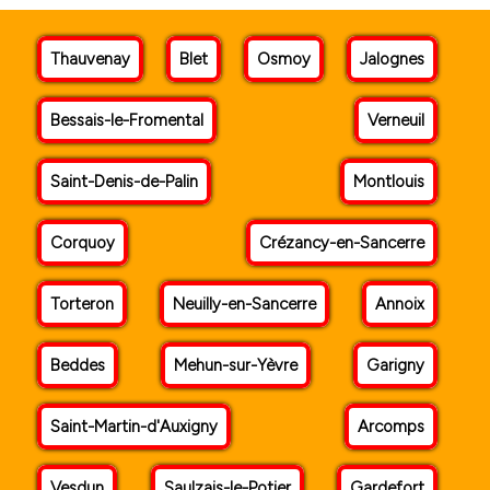
Thauvenay
Blet
Osmoy
Jalognes
Bessais-le-Fromental
Verneuil
Saint-Denis-de-Palin
Montlouis
Corquoy
Crézancy-en-Sancerre
Torteron
Neuilly-en-Sancerre
Annoix
Beddes
Mehun-sur-Yèvre
Garigny
Saint-Martin-d'Auxigny
Arcomps
Vesdun
Saulzais-le-Potier
Gardefort