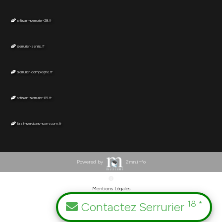
artisan-serrurier-28.fr
serrurier-senlis.fr
serrurier-compiegne.fr
artisan-serrurier-89.fr
fast-services-sxm.com.fr
Powered by
2mn.info
Mentions Légales
18
Contactez Serrurier
*