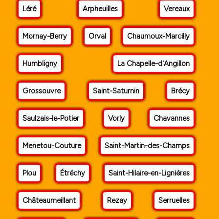
Léré
Arpheuilles
Vereaux
Mornay-Berry
Orval
Chaumoux-Marcilly
Humbligny
La Chapelle-d'Angillon
Grossouvre
Saint-Saturnin
Brécy
Saulzais-le-Potier
Vorly
Chavannes
Menetou-Couture
Saint-Martin-des-Champs
Plou
Étréchy
Saint-Hilaire-en-Lignières
Châteaumeillant
Rezay
Serruelles