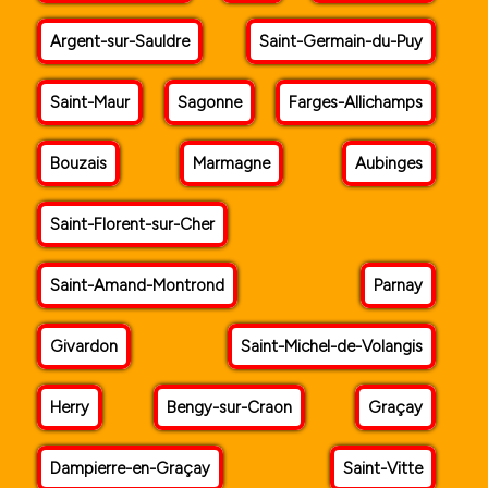
Argent-sur-Sauldre
Saint-Germain-du-Puy
Saint-Maur
Sagonne
Farges-Allichamps
Bouzais
Marmagne
Aubinges
Saint-Florent-sur-Cher
Saint-Amand-Montrond
Parnay
Givardon
Saint-Michel-de-Volangis
Herry
Bengy-sur-Craon
Graçay
Dampierre-en-Graçay
Saint-Vitte