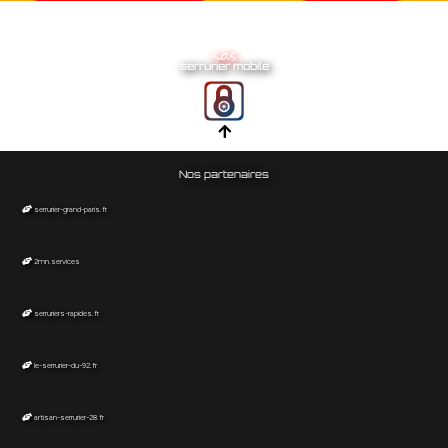
Le Subdray
Quincy
Senneçay
s.o.s
serrurier mobile
Drevant
La Chapelle-Hugon
Gardefort
Coust
Maisonnais
Nos partenaires
serrurier-grand-paris.fr
2mn.services
serruriers-rapides.fr
le-serrurier-du-92.fr
artisan-serrurier-28.fr